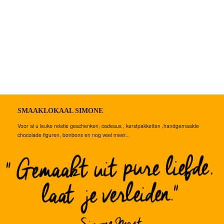
CHOCOLADE
LUXE
CHOCOLADE
AMBACHTELIJK
BANKET
SMAAKLOKAAL SIMONE
NOUGAT
Voor al u leuke relatie geschenken, cadeaus , kerstpakketten ,handgemaakte
chocolade figuren, bonbons en nog veel meer...
UIT
DE
ACHTERHOEK
EN
ITALIË