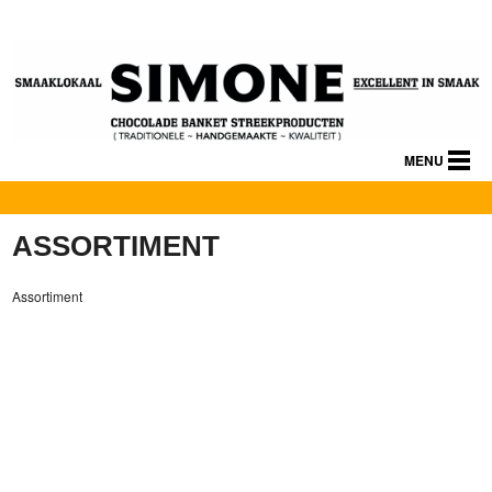
MENU
HOME
OVER ONS
ASSORTIMENT
ASSORTIMENT
Assortiment
RELATIEGESCHENKEN
<<
CONTACT
TERUG
HANDGEMAAKTE
BONBONS
EN