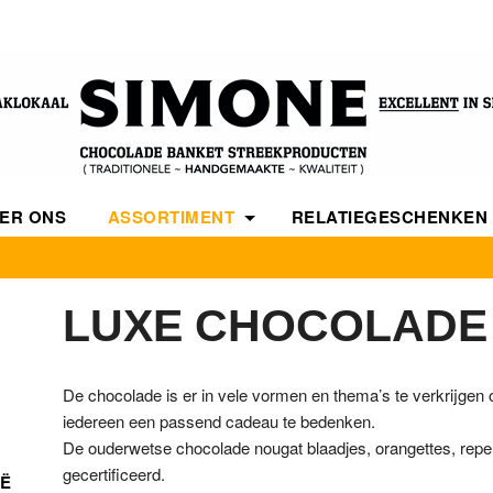
ER ONS
ASSORTIMENT
RELATIEGESCHENKEN
HANDGEMAAKTE BONBONS EN CHOCOLA
LUXE CHOCOLADE
LUXE CHOCOLADE
AMBACHTELIJK BANKET
NOUGAT UIT DE ACHTERHOEK EN ITALIË
De chocolade is er in vele vormen en thema’s te verkrijgen o
SPECIALS
iedereen een passend cadeau te bedenken.
De ouderwetse chocolade nougat blaadjes, orangettes, repe
STREEKPAKKETTEN
gecertificeerd.
IË